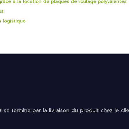
s grâce à la location de plaques de roulage polyvalentes
es
n logistique
se termine par la livraison du produit chez le clien