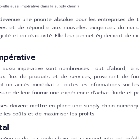
-elle aussi impérative dans la supply chain ?
evenue une priorité absolue pour les entreprises de t
ives et de répondre aux nouvelles exigences du marc
ilité et en réactivité. Elle leur permet également de m
mpérative
 aussi impérative sont nombreuses. Tout d’abord, la
x flux de produits et de services, provenant de four
un accès immédiat à toutes les informations sur les pr
ure de leur fournir une expérience d’achat fluide et pe
rises doivent mettre en place une supply chain numériq
 les coûts et de maximiser les profits.
tal
umérique de la supply chain est si importante est qu’el