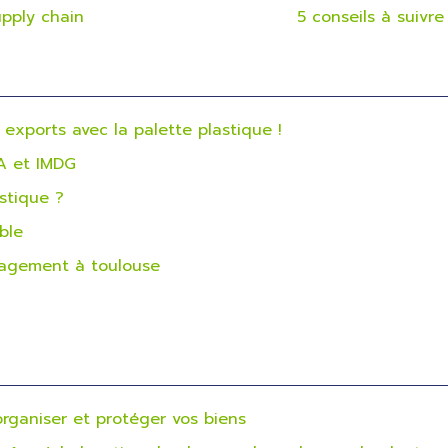
upply chain
5 conseils à suivr
s exports avec la palette plastique !
TA et IMDG
stique ?
ble
nagement à toulouse
organiser et protéger vos biens